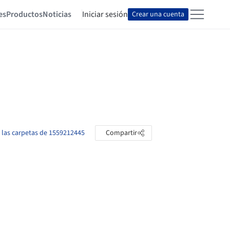
es
Productos
Noticias
Iniciar sesión
Crear una cuenta
 las carpetas de 1559212445
Compartir