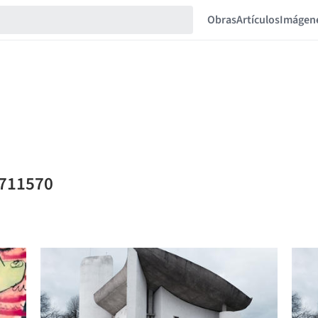
Obras
Artículos
Imágen
8711570