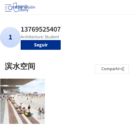
Iniciar sesión
Seguir
滨水空间
Compartir