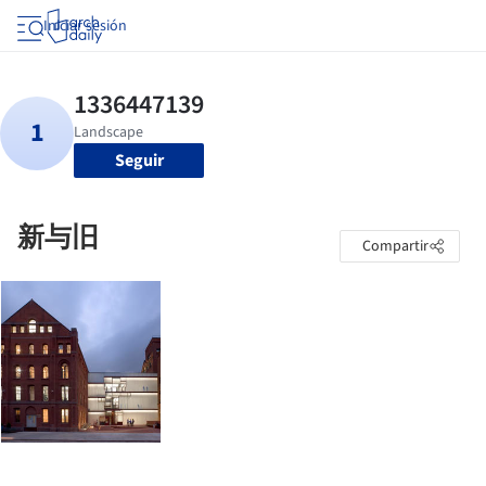
Iniciar sesión
Seguir
新与旧
Compartir