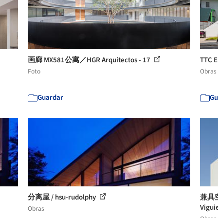
画廊 MX581公寓／HGR Arquitectos - 17
TTC E
Foto
Obras
Guardar
Gu
分离屋 / hsu-rudolphy
兼具空
Vigui
Obras