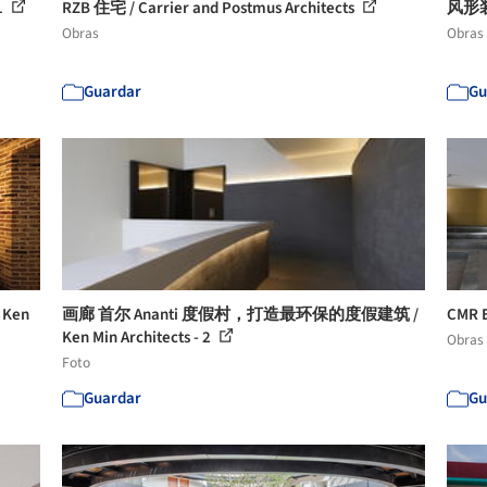
1
RZB 住宅 / Carrier and Postmus Architects
风形装置
Obras
Obras
Guardar
Gu
Ken
画廊 首尔 Ananti 度假村，打造最环保的度假建筑 /
CMR 
Ken Min Architects - 2
Obras
Foto
Guardar
Gu