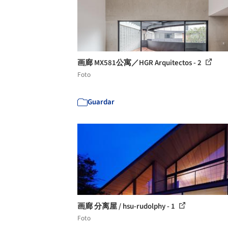
画廊 MX581公寓／HGR Arquitectos - 2
Foto
Guardar
画廊 分离屋 / hsu-rudolphy - 1
Foto