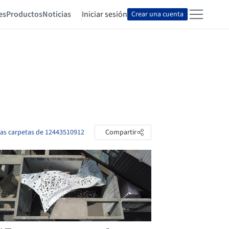
es
Productos
Noticias
Iniciar sesión
Crear una cuenta
las carpetas de 12443510912
Compartir