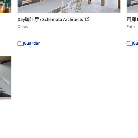
Day咖啡厅 / Schemata Architects
画廊 D
Obras
Foto
Guardar
Gu