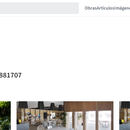
Obras
Artículos
Imágen
9881707