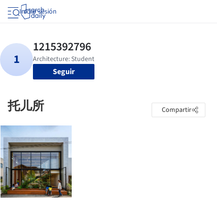
Iniciar sesión
Seguir
托儿所
Compartir