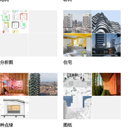
+ 9
分析图
住宅
种点绿
图纸