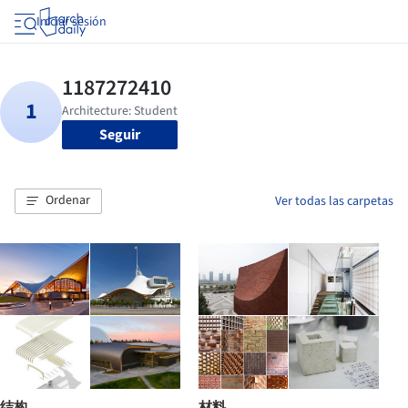
Iniciar sesión
Seguir
Ordenar
Ver todas las carpetas
结构
材料