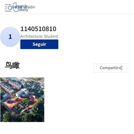
Iniciar sesión
Seguir
鸟瞰
Compartir