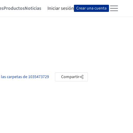
es
Productos
Noticias
Iniciar sesión
Crear una cuenta
 las carpetas de 1035473729
Compartir