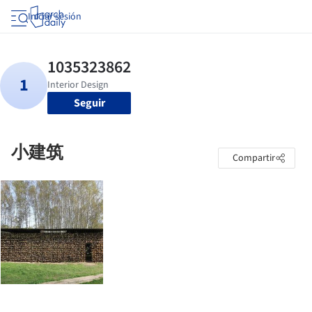
Iniciar sesión
Seguir
小建筑
Compartir